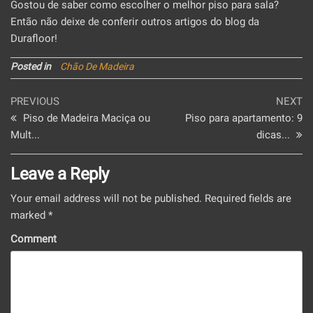
Gostou de saber como escolher o melhor piso para sala?
Então não deixe de conferir outros artigos do blog da
Durafloor!
Posted in
Chão De Madeira
Post
Previous
Ne
PREVIOUS
NEXT
Post
Po
Piso de Madeira Maciça ou
Piso para apartamento: 9
navigation
Mult...
dicas...
Leave a Reply
Your email address will not be published.
Required fields are
marked
*
Comment