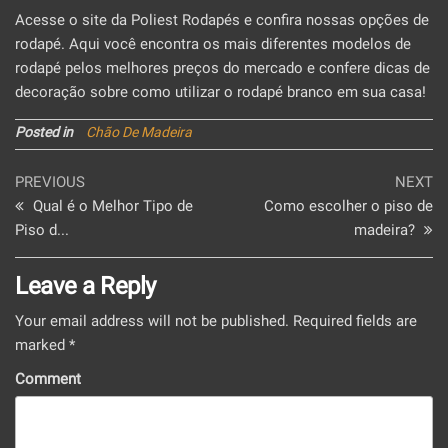
Acesse o site da Poliest Rodapés e confira nossas opções de
rodapé. Aqui você encontra os mais diferentes modelos de
rodapé pelos melhores preços do mercado e confere dicas de
decoração sobre como utilizar o rodapé branco em sua casa!
Posted in
Chão De Madeira
Post
Previous
Ne
PREVIOUS
NEXT
Post
Po
Qual é o Melhor Tipo de
Como escolher o piso de
navigation
Piso d...
madeira?
Leave a Reply
Your email address will not be published.
Required fields are
marked
*
Comment