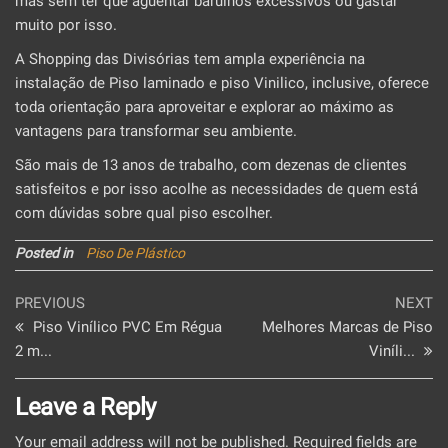
mas sem ter que aguentar barulhos excessivos ou gastar
muito por isso.
A Shopping das Divisórias tem ampla experiência na
instalação de Piso laminado e piso Vinilico, inclusive, oferece
toda orientação para aproveitar e explorar ao máximo as
vantagens para transformar seu ambiente.
São mais de 13 anos de trabalho, com dezenas de clientes
satisfeitos e por isso acolhe as necessidades de quem está
com dúvidas sobre qual piso escolher.
Posted in
Piso De Plástico
Post
Previous
Ne
PREVIOUS
NEXT
Post
Po
Piso Vinílico PVC Em Régua
Melhores Marcas de Piso
navigation
2 m...
Viníli...
Leave a Reply
Your email address will not be published.
Required fields are